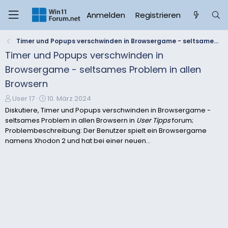
Anmelden
Registrieren
Timer und Popups verschwinden in Browsergame - seltsames Problem in allen Browsern
Timer und Popups verschwinden in
Browsergame - seltsames Problem in allen
Browsern
E
E
User 17
10. März 2024
r
r
Diskutiere, Timer und Popups verschwinden in Browsergame -
s
s
seltsames Problem in allen Browsern in
User Tipps
forum;
t
t
Problembeschreibung: Der Benutzer spielt ein Browsergame
e
e
namens Xhodon 2 und hat bei einer neuen...
l
l
l
l
e
t
r
a
m