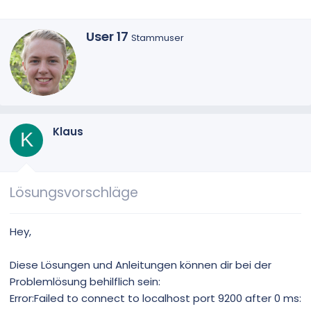
G
User 17
Stammuser
e
s
c
h
r
i
e
Klaus
K
b
e
n
v
Lösungsvorschläge
o
n
Hey,
Diese Lösungen und Anleitungen können dir bei der
Problemlösung behilflich sein:
Error:Failed to connect to localhost port 9200 after 0 ms: