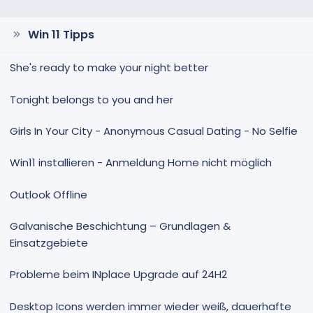
i
i
m
m
m
m
Win 11 Tipps
e
e
She's ready to make your night better
Tonight belongs to you and her
Girls In Your City - Anonymous Casual Dating - No Selfie
Win11 installieren - Anmeldung Home nicht möglich
Outlook Offline
Galvanische Beschichtung – Grundlagen &
Einsatzgebiete
Probleme beim INplace Upgrade auf 24H2
Desktop Icons werden immer wieder weiß, dauerhafte