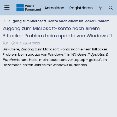
Anmelden
Registrieren
Zugang zum Microsoft-konto nach einem BitLocker Problem beim update von Windows 11
Zugang zum Microsoft-konto nach einem
BitLocker Problem beim update von Windows 11
E
E
K.
11. August 2022
r
r
Diskutiere, Zugang zum Microsoft-konto nach einem BitLocker
s
s
Problem beim update von Windows 11 in
Windows 11 Updates &
t
t
Patches
forum; Hallo, mein neuer Lenovo-Laptop - gekauft im
e
e
Dezember letzten Jahres mit Windows 10, danach...
l
l
l
l
e
t
r
a
m