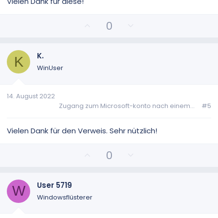
Vielen Dank für diese!
P
N
0
o
e
s
g
i
a
K.
K
t
t
WinUser
i
i
v
v
14. August 2022
e
e
Zugang zum Microsoft-konto nach einem...
#5
S
S
t
t
i
i
Vielen Dank für den Verweis. Sehr nützlich!
m
m
m
m
P
N
0
e
e
o
e
s
g
i
a
User 5719
W
t
t
Windowsflüsterer
i
i