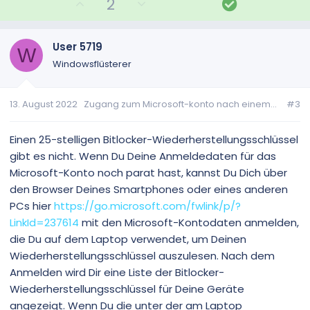
P
N
L
2
o
e
ö
s
g
s
i
a
u
User 5719
W
t
t
n
Windowsflüsterer
i
i
g
v
v
13. August 2022
Zugang zum Microsoft-konto nach einem...
#3
e
e
S
S
t
t
Einen 25-stelligen Bitlocker-Wiederherstellungsschlüssel
i
i
gibt es nicht. Wenn Du Deine Anmeldedaten für das
m
m
Microsoft-Konto noch parat hast, kannst Du Dich über
m
m
den Browser Deines Smartphones oder eines anderen
e
e
PCs hier
https://go.microsoft.com/fwlink/p/?
LinkId=237614
mit den Microsoft-Kontodaten anmelden,
die Du auf dem Laptop verwendet, um Deinen
Wiederherstellungsschlüssel auszulesen. Nach dem
Anmelden wird Dir eine Liste der Bitlocker-
Wiederherstellungsschlüssel für Deine Geräte
angezeigt. Wenn Du die unter der am Laptop