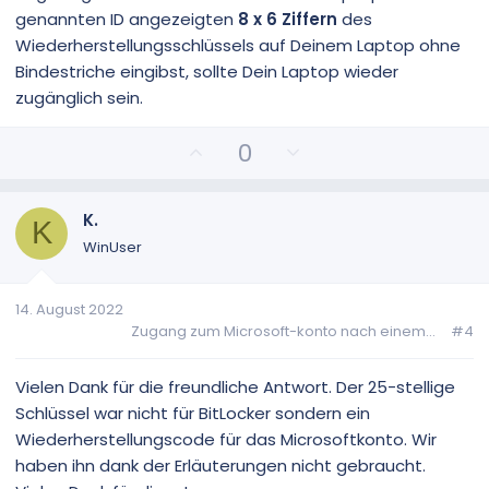
genannten ID angezeigten
8 x 6 Ziffern
des
Wiederherstellungsschlüssels auf Deinem Laptop ohne
Bindestriche eingibst, sollte Dein Laptop wieder
zugänglich sein.
P
N
0
o
e
s
g
i
a
K.
K
t
t
WinUser
i
i
v
v
14. August 2022
e
e
Zugang zum Microsoft-konto nach einem...
#4
S
S
t
t
i
i
Vielen Dank für die freundliche Antwort. Der 25-stellige
m
m
Schlüssel war nicht für BitLocker sondern ein
m
m
Wiederherstellungscode für das Microsoftkonto. Wir
e
e
haben ihn dank der Erläuterungen nicht gebraucht.