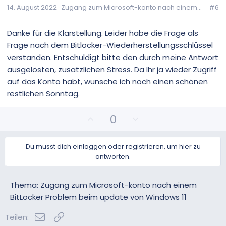
v
v
14. August 2022
Zugang zum Microsoft-konto nach einem...
#6
e
e
S
S
t
t
Danke für die Klarstellung. Leider habe die Frage als
i
i
Frage nach dem Bitlocker-Wiederherstellungsschlüssel
m
m
verstanden. Entschuldigt bitte den durch meine Antwort
m
m
ausgelösten, zusätzlichen Stress. Da Ihr ja wieder Zugriff
e
e
auf das Konto habt, wünsche ich noch einen schönen
restlichen Sonntag.
P
N
0
o
e
s
g
Du musst dich einloggen oder registrieren, um hier zu
i
a
antworten.
t
t
i
i
v
v
Thema: Zugang zum Microsoft-konto nach einem
e
e
BitLocker Problem beim update von Windows 11
S
S
E-Mail
Link
t
t
Teilen: