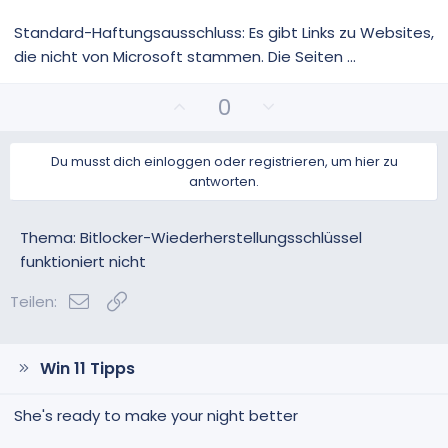
Standard-Haftungsausschluss: Es gibt Links zu Websites,
die nicht von Microsoft stammen. Die Seiten ...
P
N
0
o
e
s
g
Du musst dich einloggen oder registrieren, um hier zu
i
a
antworten.
t
t
i
i
v
v
Thema: Bitlocker-Wiederherstellungsschlüssel
e
e
funktioniert nicht
S
S
E-Mail
Link
t
t
Teilen:
i
i
m
m
m
m
Win 11 Tipps
e
e
She's ready to make your night better