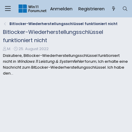
Anmelden
Registrieren
Bitlocker-Wiederherstellungsschlüssel funktioniert nicht
Bitlocker-Wiederherstellungsschlüssel
funktioniert nicht
E
E
M.
25. August 2022
r
r
Diskutiere, Bitlocker-Wiederherstellungsschlüssel funktioniert
s
s
nicht in
Windows 11 Leistung & Systemfehler
forum; Ich erhalte eine
t
t
Nachricht zum BitLocker-Wiederherstellungsschlüssel. Ich habe
e
e
den...
l
l
l
l
e
t
r
a
m