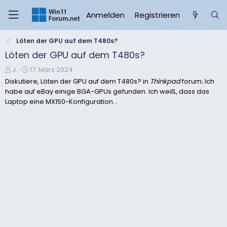
Anmelden
Registrieren
Löten der GPU auf dem T480s?
Löten der GPU auf dem T480s?
E
E
J.
17. März 2024
r
r
Diskutiere, Löten der GPU auf dem T480s? in
Thinkpad
forum; Ich
s
s
habe auf eBay einige BGA-GPUs gefunden. Ich weiß, dass das
t
t
Laptop eine MX150-Konfiguration...
e
e
l
l
l
l
e
t
r
a
m