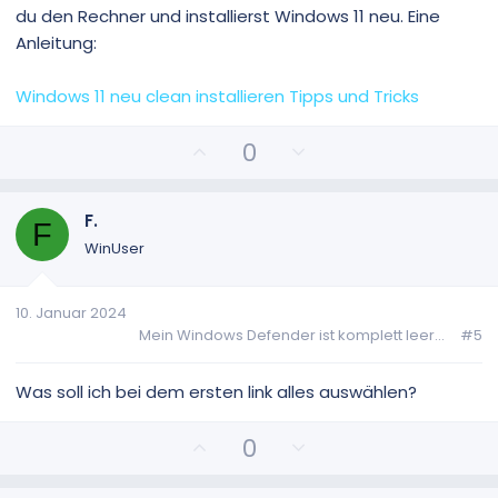
du den Rechner und installierst Windows 11 neu. Eine
Anleitung:
Windows 11 neu clean installieren Tipps und Tricks
P
N
0
o
e
s
g
i
a
F.
F
t
t
WinUser
i
i
v
v
10. Januar 2024
e
e
Mein Windows Defender ist komplett leer...
#5
S
S
t
t
i
i
Was soll ich bei dem ersten link alles auswählen?
m
m
m
m
P
N
0
e
e
o
e
s
g