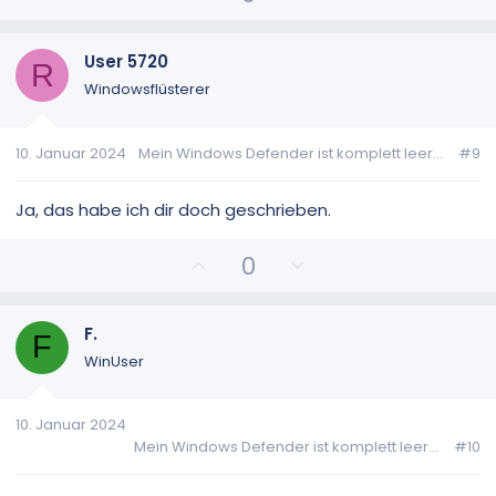
e
e
o
e
s
g
i
a
User 5720
R
t
t
Windowsflüsterer
i
i
v
v
10. Januar 2024
Mein Windows Defender ist komplett leer...
#9
e
e
S
S
t
t
Ja, das habe ich dir doch geschrieben.
i
i
m
m
P
N
0
m
m
o
e
e
e
s
g
i
a
F.
F
t
t
WinUser
i
i
v
v
10. Januar 2024
e
e
Mein Windows Defender ist komplett leer...
#10
S
S
t
t