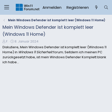
Anmelden
Registrieren
Mein Windows Defender ist komplett leer (Windows 11 Home)
Mein Windows Defender ist komplett leer
(Windows 11 Home)
E
E
F.
8. Januar 2024
r
r
Diskutiere, Mein Windows Defender ist komplett leer (Windows 11
s
s
Home) in
Windows 11 Sicherheit
forum; Seitdem ich meinen PC
t
t
zurückgesetzt habe, ist mein Windows Defender Komplett blank
e
e
ich habe...
l
l
l
l
e
t
r
a
m