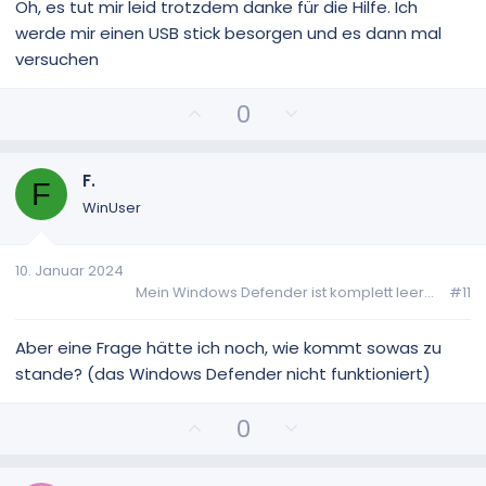
i
i
Oh, es tut mir leid trotzdem danke für die Hilfe. Ich
m
m
werde mir einen USB stick besorgen und es dann mal
m
m
versuchen
e
e
P
N
0
o
e
s
g
i
a
F.
F
t
t
WinUser
i
i
v
v
10. Januar 2024
e
e
Mein Windows Defender ist komplett leer...
#11
S
S
t
t
i
i
Aber eine Frage hätte ich noch, wie kommt sowas zu
m
m
stande? (das Windows Defender nicht funktioniert)
m
m
e
e
P
N
0
o
e
s
g