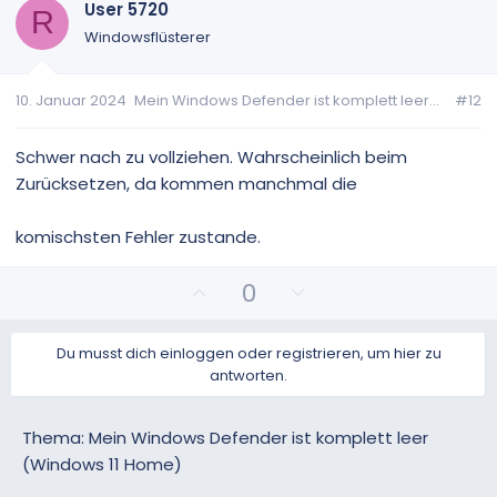
i
a
User 5720
R
t
t
Windowsflüsterer
i
i
v
v
10. Januar 2024
Mein Windows Defender ist komplett leer...
#12
e
e
S
S
t
t
Schwer nach zu vollziehen. Wahrscheinlich beim
i
i
Zurücksetzen, da kommen manchmal die
m
m
m
m
komischsten Fehler zustande.
e
e
P
N
0
o
e
s
g
Du musst dich einloggen oder registrieren, um hier zu
i
a
antworten.
t
t
i
i
v
v
Thema: Mein Windows Defender ist komplett leer
e
e
(Windows 11 Home)
S
S