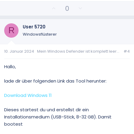
e
e
P
N
0
o
e
s
g
i
a
User 5720
R
t
t
Windowsflüsterer
i
i
v
v
10. Januar 2024
Mein Windows Defender ist komplett leer...
#4
e
e
S
S
t
t
Hallo,
i
i
m
m
lade dir über folgenden Link das Tool herunter:
m
m
e
e
Download Windows 11
Dieses startest du und erstellst dir ein
Installationsmedium (USB-Stick, 8-32 GB). Damit
bootest