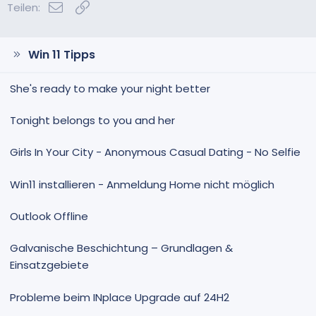
E-Mail
Link
t
t
Teilen:
i
i
m
m
m
m
Win 11 Tipps
e
e
She's ready to make your night better
Tonight belongs to you and her
Girls In Your City - Anonymous Casual Dating - No Selfie
Win11 installieren - Anmeldung Home nicht möglich
Outlook Offline
Galvanische Beschichtung – Grundlagen &
Einsatzgebiete
Probleme beim INplace Upgrade auf 24H2