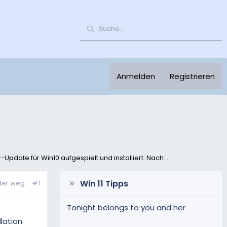
Anmelden
Registrieren
pdate für Win10 aufgespielt und installiert. Nach...
Win 11 Tipps
lder weg
#1
Tonight belongs to you and her
lation