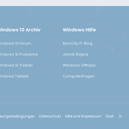
indows 10 Archiv
Windows Hilfe
indows 10 Forum
BornCity IT-Blog
indows 10 Probleme
Jannik Bojens
indows 10 Treiber
Windows Offtopic
indows Tablets
Computerfragen
R
tzungsbedingungen
Datenschutz
Hilfe und Impressum
Start
S
S