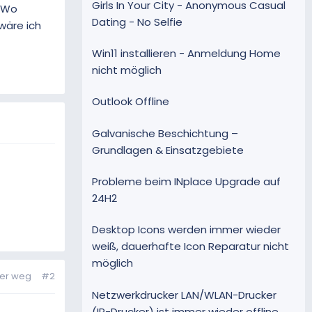
Girls In Your City - Anonymous Casual
. Wo
Dating - No Selfie
wäre ich
Win11 installieren - Anmeldung Home
nicht möglich
Outlook Offline
Galvanische Beschichtung –
Grundlagen & Einsatzgebiete
Probleme beim INplace Upgrade auf
24H2
Desktop Icons werden immer wieder
weiß, dauerhafte Icon Reparatur nicht
möglich
der weg
#2
Netzwerkdrucker LAN/WLAN-Drucker
(IP-Drucker) ist immer wieder offline