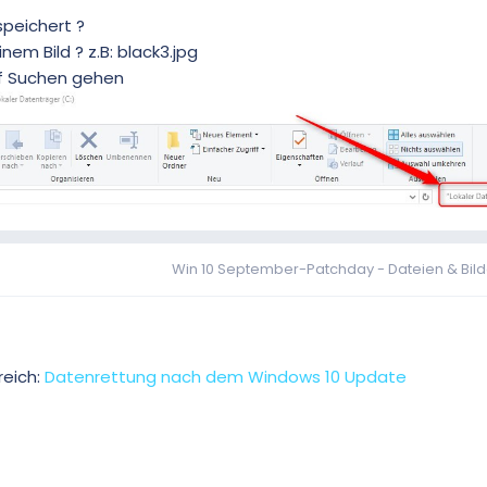
speichert ?
em Bild ? z.B: black3.jpg
uf Suchen gehen
Win 10 September-Patchday - Dateien & Bil
reich:
Datenrettung nach dem Windows 10 Update