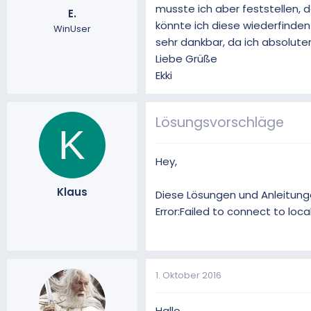
musste ich aber feststellen, 
E.
m
könnte ich diese wiederfinden
WinUser
sehr dankbar, da ich absoluter 
Liebe Grüße
Ekki
Lösungsvorschläge
K
Hey,
Klaus
Diese Lösungen und Anleitunge
Error:Failed to connect to loc
1. Oktober 2016
Hallo,