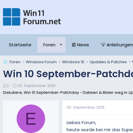
Startseite
Foren
📰 News
💡 Anleitungen
Foren
Windows Forum
Windows 10
Updates & Patches
Win 10 September-Patchda
E
E
E.
30. September 2016
r
r
Diskutiere, Win 10 September-Patchday - Dateien & Bilder weg in
Up
s
s
t
t
30. September 2016
e
e
E
l
l
l
l
Liebes Forum,
e
t
heute wurde bei mir das Super-
r
a