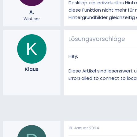
Desktop ein individuelles Hint
m
diese Funktion nicht mehr für
A.
Hintergrundbilder gleichzeitig
WinUser
Lösungsvorschläge
K
Hey,
Klaus
Diese Artikel sind lesenswert
Error:Failed to connect to loc
18. Januar 2024