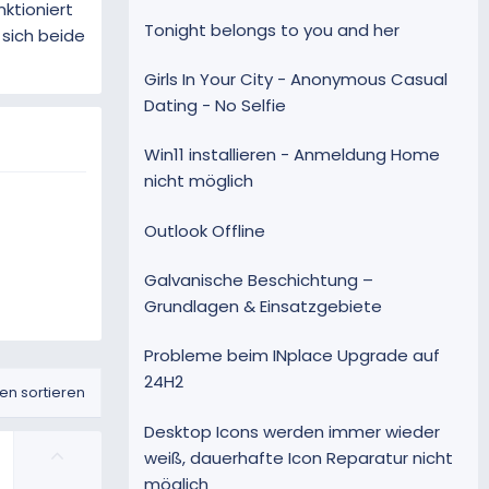
nktioniert
Tonight belongs to you and her
 sich beide
Girls In Your City - Anonymous Casual
Dating - No Selfie
Win11 installieren - Anmeldung Home
nicht möglich
Outlook Offline
Galvanische Beschichtung –
Grundlagen & Einsatzgebiete
Probleme beim INplace Upgrade auf
24H2
n sortieren
Desktop Icons werden immer wieder
P
weiß, dauerhafte Icon Reparatur nicht
o
möglich