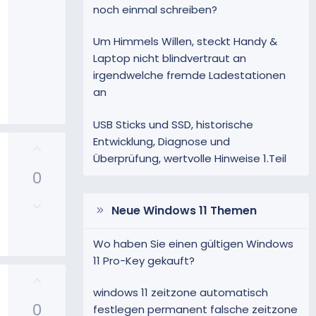
noch einmal schreiben?
Um Himmels Willen, steckt Handy &
Laptop nicht blindvertraut an
irgendwelche fremde Ladestationen
an
USB Sticks und SSD, historische
Entwicklung, Diagnose und
P
Überprüfung, wertvolle Hinweise 1.Teil
o
0
s
i
N
t
Neue Windows 11 Themen
e
i
g
v
Wo haben Sie einen gültigen Windows
a
e
11 Pro-Key gekauft?
t
S
P
i
t
o
windows 11 zeitzone automatisch
v
i
0
s
festlegen permanent falsche zeitzone
e