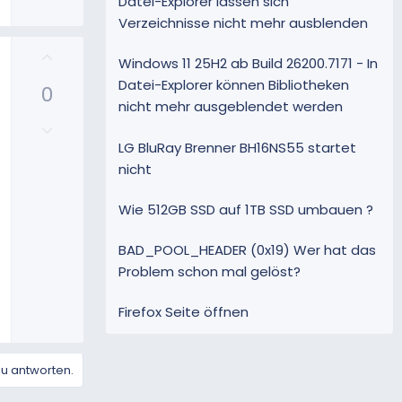
Datei-Explorer lassen sich
t
e
Verzeichnisse nicht mehr ausblenden
i
m
P
Windows 11 25H2 ab Build 26200.7171 - In
m
o
Datei-Explorer können Bibliotheken
e
0
s
nicht mehr ausgeblendet werden
i
N
t
e
LG BluRay Brenner BH16NS55 startet
i
g
nicht
v
a
e
t
Wie 512GB SSD auf 1TB SSD umbauen ?
S
i
t
v
i
BAD_POOL_HEADER (0x19) Wer hat das
e
m
Problem schon mal gelöst?
S
m
t
e
Firefox Seite öffnen
i
m
m
zu antworten.
e