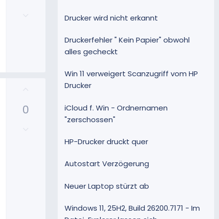
m
i
S
m
N
t
t
Drucker wird nicht erkannt
e
e
i
i
g
v
m
Druckerfehler " Kein Papier" obwohl
a
e
m
alles gecheckt
t
S
e
i
t
Win 11 verweigert Scanzugriff vom HP
v
i
Drucker
P
e
m
o
S
m
0
iCloud f. Win - Ordnernamen
s
t
e
i
"zerschossen"
i
N
t
m
e
i
HP-Drucker druckt quer
m
g
v
e
a
e
Autostart Verzögerung
t
S
i
t
Neuer Laptop stürzt ab
v
i
e
m
Windows 11, 25H2, Build 26200.7171 - Im
S
m