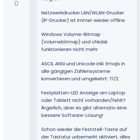
0
s
i
Netzwerkdrucker LAN/WLAN-Drucker
N
t
(IP-Drucker) ist immer wieder offline
e
i
g
v
Windows Volume-Bitmap
a
e
t
(Volumebitmap) und chkdsk
S
i
funktionieren nicht mehr
t
v
i
e
ASCII, ANSI und Unicode inkl. Emojis in
m
S
alle gängigen Zahlensysteme
m
t
e
konvertieren und umgekehrt: T1/2
i
m
Festplatten-LED Anzeige am Laptop
m
oder Tablett nicht vorhanden/fehlt?
e
Ärgerlich, aber es gibt alternativ eine
bessere Software-Lösung!
Schon wieder die Feststell-Taste auf
der Tastatur unbemerkt aktiviert, alles