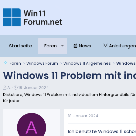
Startseite
Foren
📰 News
💡 Anleitungen
Foren
Windows Forum
Windows 11 Allgemeines
Windows 11 Problem mit in
E
E
A.
18. Januar 2024
r
r
Diskutiere, Windows 11 Problem mit individuellem Hintergrundbild f
s
s
für jeden...
t
t
e
e
18. Januar 2024
l
l
A
l
l
e
t
Ich benutzte Windows 11 schon 
r
a