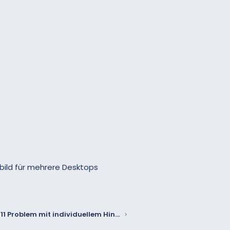
bild für mehrere Desktops
Windows 11 Problem mit individuellem Hintergrundbild für mehrere Desktops