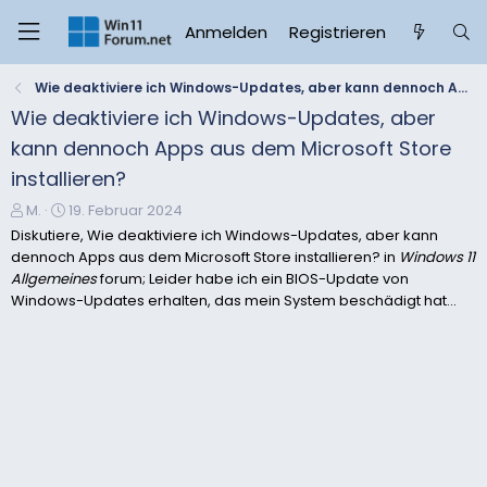
Anmelden
Registrieren
Wie deaktiviere ich Windows-Updates, aber kann dennoch Apps aus dem Microsoft Store installieren?
Wie deaktiviere ich Windows-Updates, aber
kann dennoch Apps aus dem Microsoft Store
installieren?
E
E
M.
19. Februar 2024
r
r
Diskutiere, Wie deaktiviere ich Windows-Updates, aber kann
s
s
dennoch Apps aus dem Microsoft Store installieren? in
Windows 11
t
t
Allgemeines
forum; Leider habe ich ein BIOS-Update von
e
e
Windows-Updates erhalten, das mein System beschädigt hat...
l
l
l
l
e
t
r
a
m