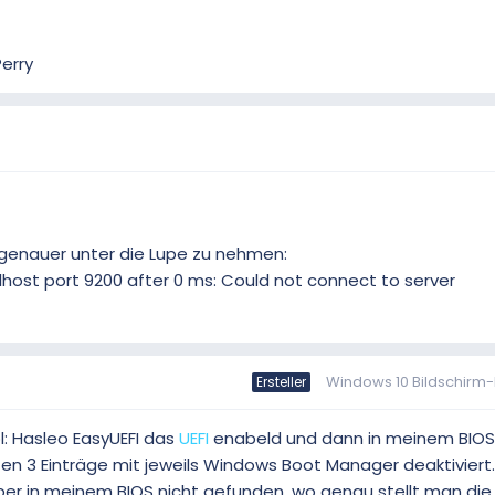
erry
l genauer unter die Lupe zu nehmen:
alhost port 9200 after 0 ms: Could not connect to server
Windows 10 Bildschirm-
Ersteller
l: Hasleo EasyUEFI das
UEFI
enabeld und dann in meinem BIOS
ten 3 Einträge mit jeweils Windows Boot Manager deaktiviert.
er in meinem BIOS nicht gefunden, wo genau stellt man die