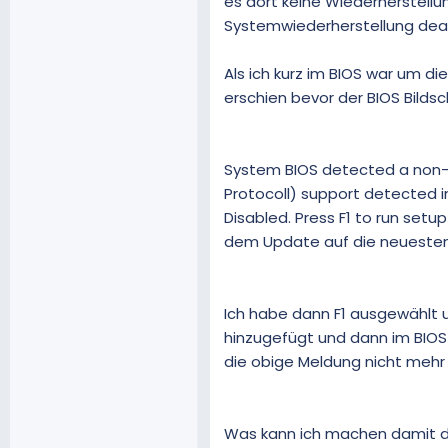
es dort keine Wiederherstellun
Systemwiederherstellung deakt
Als ich kurz im BIOS war um d
erschien bevor der BIOS Bilds
System BIOS detected a non-W
Protocoll) support detected in
Disabled. Press F1 to run set
dem Update auf die neuesten 
Ich habe dann F1 ausgewählt u
hinzugefügt und dann im BIOS
die obige Meldung nicht mehr 
Was kann ich machen damit d