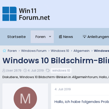
Startseite
Foren
📰 News
💡 Anleitungen
Foren
Windows Forum
Windows 10
Allgemein
Windows 
Windows 10 Bildschirm-Bl
E
E
S
User 2679
4. Juli 2019
windows 10
r
r
c
Diskutiere, Windows 10 Bildschirm-Blinken in
Allgemein
forum; Hallo,
s
s
h
t
t
l
4. Juli 2019
e
e
a
M
l
l
g
l
l
w
Hallo, ich habe folgendes Pro
e
t
o
r
a
r