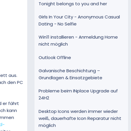
Tonight belongs to you and her
Girls In Your City - Anonymous Casual
Dating - No Selfie
Win11 installieren - Anmeldung Home
nicht möglich
Outlook Offline
Galvanische Beschichtung –
ett aus.
Grundlagen & Einsatzgebiete
nach den PC
Probleme beim INplace Upgrade auf
24H2
 er fährt
ich kann
Desktop Icons werden immer wieder
enommen
weiß, dauerhafte Icon Reparatur nicht
d-
möglich