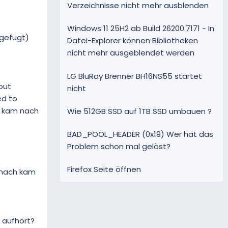
Verzeichnisse nicht mehr ausblenden
Windows 11 25H2 ab Build 26200.7171 - In
ugefügt)
Datei-Explorer können Bibliotheken
nicht mehr ausgeblendet werden
LG BluRay Brenner BH16NS55 startet
put
nicht
ed to
ng kam nach
Wie 512GB SSD auf 1TB SSD umbauen ?
BAD_POOL_HEADER (0x19) Wer hat das
Problem schon mal gelöst?
Firefox Seite öffnen
anach kam
 aufhört?