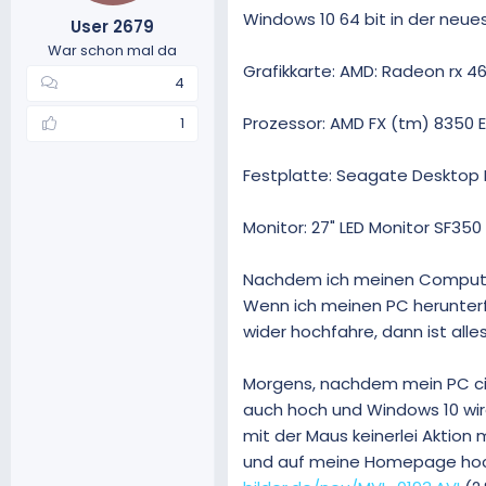
Windows 10 64 bit in der neue
m
t
User 2679
e
War schon mal da
Grafikkarte: AMD: Radeon rx 4
4
Prozessor: AMD FX (tm) 8350 E
1
Festplatte: Seagate Desktop 
Monitor: 27" LED Monitor SF35
Nachdem ich meinen Computer 
Wenn ich meinen PC herunterf
wider hochfahre, dann ist alle
Morgens, nachdem mein PC circ
auch hoch und Windows 10 wird
mit der Maus keinerlei Aktio
und auf meine Homepage hochg