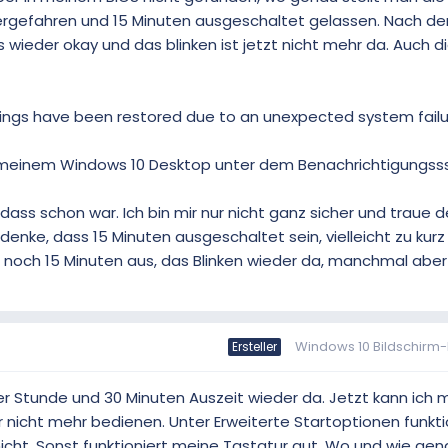
ergefahren und 15 Minuten ausgeschaltet gelassen. Nach d
 wieder okay und das blinken ist jetzt nicht mehr da. Auch d
ngs have been restored due to an unexpected system failu
f meinem Windows 10 Desktop unter dem Benachrichtigungs
 dass schon war. Ich bin mir nur nicht ganz sicher und traue 
 denke, dass 15 Minuten ausgeschaltet sein, vielleicht zu kurz
noch 15 Minuten aus, das Blinken wieder da, manchmal aber
Windows 10 Bildschirm-
Ersteller
ner Stunde und 30 Minuten Auszeit wieder da. Jetzt kann ich m
nicht mehr bedienen. Unter Erweiterte Startoptionen funkti
icht. Sonst funktioniert meine Tastatur gut. Wo und wie gen