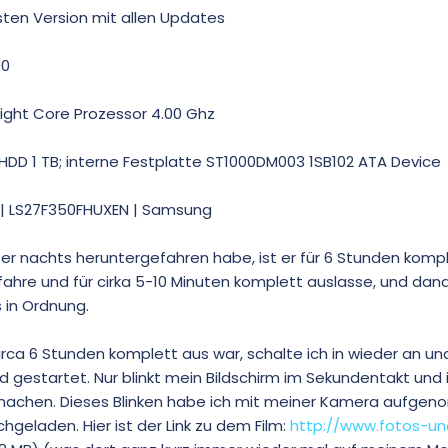
sten Version mit allen Updates
60
ight Core Prozessor 4.00 Ghz
HDD 1 TB; interne Festplatte ST1000DM003 1SB102 ATA Device
0 | LS27F350FHUXEN | Samsung
nachts heruntergefahren habe, ist er für 6 Stunden kompl
ahre und für cirka 5-10 Minuten komplett auslasse, und da
s in Ordnung.
a 6 Stunden komplett aus war, schalte ich in wieder an und
 gestartet. Nur blinkt mein Bildschirm im Sekundentakt und 
n machen. Dieses Blinken habe ich mit meiner Kamera aufg
eladen. Hier ist der Link zu dem Film:
http://www.fotos-un