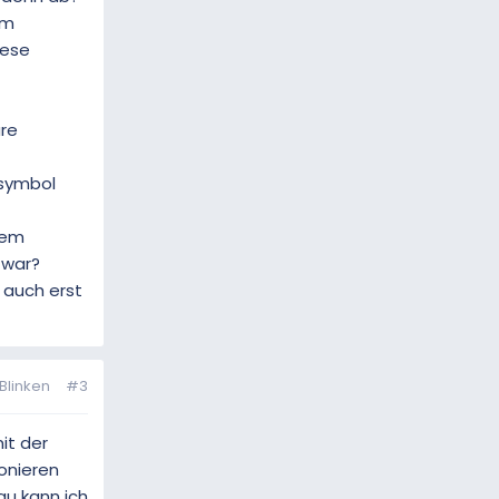
em
iese
re
ssymbol
dem
 war?
 auch erst
Blinken
#3
it der
onieren
au kann ich