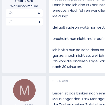
User 2679
Dann habe ich den PC herunt
War schon mal da
erneuten Hochfahren war alles
4
Meldung:
1
default radeon wattman setti
erscheint nun nicht mehr au
Ich hoffe nun so sehr, dass es
ganzen noch nicht so, weil ich
Obwohl die anderen Tage war 
nach 30 Minuten.
5. Juli 2019
M
Leider ist das Blinken nach ei
Maus sogar den Task Manager 
die Tasten meiner Tatstatur n