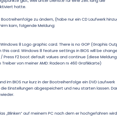
gspunkte gibt, weil unter Dienste für eine Zeit lang die
iviert hatte.
ie Bootreihenfolge zu ändern, (habe nur ein CD Laufwerk hinz
chirm kam, folgende Meldung:
indows 8 Logo graphic card. There is no GOP (Graphis Out
 this card. Windows 8 feature settings in BIOS will be chang
up / Press F2 boot default values and continue (diese Meldu
Treiber von meiner AMD: Radeon rx 460 Grafikkarte)
nd im BIOS nur kurz in der Bootreihenfolge ein DVD Laufwerk
 die Einstellungen abgespeichert und neu starten lassen. D
wieder.
as „Blinken“ auf meinem PC nach dem er hochgefahren wird