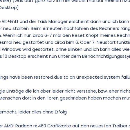
8 MB) (was dort ganz kurz immer wieder mal auf meinem Mo
 Desktop)
g+Alt+Entf und der Task Manager erscheint dann und ich kan
r neu starten. Beim erneuten hochfahren des Rechners fäng
en. Wenn ich nun circa 6-7 mal den Reset Knopf meines Rech
esmal neu gestartet und circa bim 6. Oder 7. Neustart funkti
ll: Windows wird gestartet, ohne Blinken und ich kann alles w
10 Desktop erscheint nun unter dem Benachrichtigungsss
ngs have been restored due to an unexpected system failu
e Einträge die ich aber leider nicht verstehe, bzw. eher nic
 Menschen dort in den Foren geschrieben haben machen mus
emacht, leider alles ohne Erfolg:
er AMD: Radeon rx 460 Grafikkarte auf den neuesten Treiber a