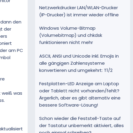
nitor
Netzwerkdrucker LAN/WLAN-Drucker
(IP-Drucker) ist immer wieder offline
n dann den
Windows Volume-Bitmap
t der
(Volumebitmap) und chkdsk
ners
funktionieren nicht mehr
oniert
ieder am PC
ASCII, ANSI und Unicode inkl. Emojis in
ymbol
alle gängigen Zahlensysteme
konvertieren und umgekehrt: T1/2
re
Festplatten-LED Anzeige am Laptop
oder Tablett nicht vorhanden/fehlt?
ht weiß was
Ärgerlich, aber es gibt alternativ eine
s.
bessere Software-Lösung!
Schon wieder die Feststell-Taste auf
der Tastatur unbemerkt aktiviert, alles
ktualisiert
noch einmal schreiben?