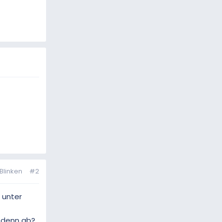
Blinken
#2
 unter
 denn ab?